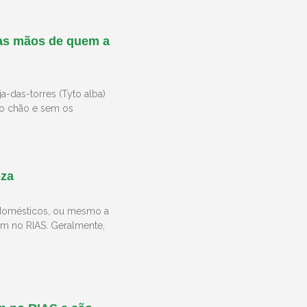
las mãos de quem a
-das-torres (Tyto alba)
no chão e sem os
eza
s domésticos, ou mesmo a
am no RIAS. Geralmente,