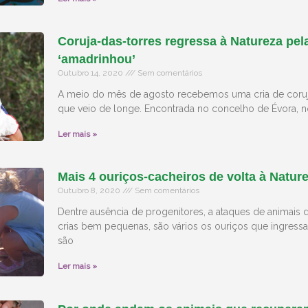
Coruja-das-torres regressa à Natureza pe
‘amadrinhou’
Outubro 14, 2020
Sem comentários
A meio do mês de agosto recebemos uma cria de coruja
que veio de longe. Encontrada no concelho de Évora, 
Ler mais »
Mais 4 ouriços-cacheiros de volta à Natur
Outubro 8, 2020
Sem comentários
Dentre ausência de progenitores, a ataques de animai
crias bem pequenas, são vários os ouriços que ingress
são
Ler mais »