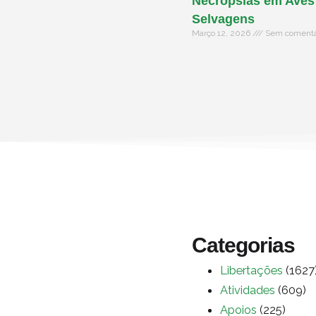
Necropsias em Aves
Selvagens
Março 12, 2026
Sem comentá
Categorias
Libertações
(1627
Atividades
(609)
Apoios
(225)