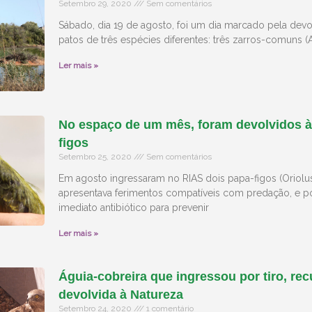
Setembro 29, 2020
Sem comentários
Sábado, dia 19 de agosto, foi um dia marcado pela devo
patos de três espécies diferentes: três zarros-comuns (A
Ler mais »
No espaço de um mês, foram devolvidos à
figos
Setembro 25, 2020
Sem comentários
Em agosto ingressaram no RIAS dois papa-figos (Oriolus
apresentava ferimentos compatíveis com predação, e por
imediato antibiótico para prevenir
Ler mais »
Águia-cobreira que ingressou por tiro, rec
devolvida à Natureza
Setembro 24, 2020
1 comentário