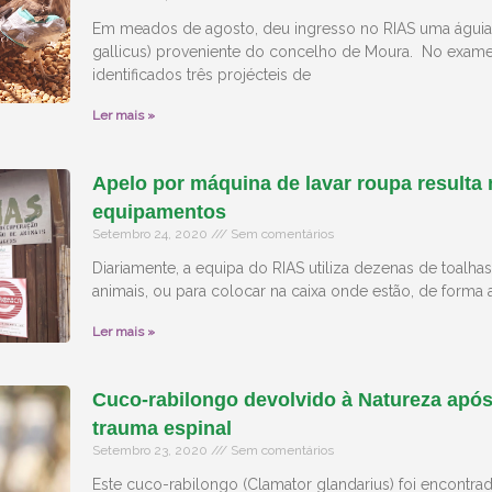
Em meados de agosto, deu ingresso no RIAS uma águia-
gallicus) proveniente do concelho de Moura. No exame
identificados três projécteis de
Ler mais »
Apelo por máquina de lavar roupa resulta
equipamentos
Setembro 24, 2020
Sem comentários
Diariamente, a equipa do RIAS utiliza dezenas de toalha
animais, ou para colocar na caixa onde estão, de forma 
Ler mais »
Cuco-rabilongo devolvido à Natureza apó
trauma espinal
Setembro 23, 2020
Sem comentários
Este cuco-rabilongo (Clamator glandarius) foi encontra