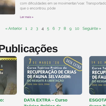
com dificuldades em se movimentar/voar. Transportado
que o encontrou, pôde
Ler mais »
« Anterior
1
2
3
4
5
6
7
8
9
10
Seguinte »
 Publicações
o:
DATA EXTRA – Curso
ESGOTAD