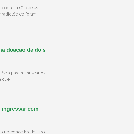
cobreira (Circaetus
 radiológico foram
 na doação de dois
s. Seja para manusear os
a que
s ingressar com
do no concelho de Faro,