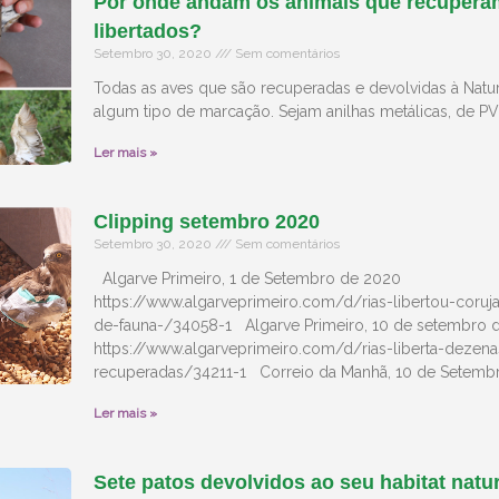
Por onde andam os animais que recupera
libertados?
Setembro 30, 2020
Sem comentários
Todas as aves que são recuperadas e devolvidas à Natu
algum tipo de marcação. Sejam anilhas metálicas, de PV
Ler mais »
Clipping setembro 2020
Setembro 30, 2020
Sem comentários
Algarve Primeiro, 1 de Setembro de 2020
https://www.algarveprimeiro.com/d/rias-libertou-cor
de-fauna-/34058-1 Algarve Primeiro, 10 de setembro 
https://www.algarveprimeiro.com/d/rias-liberta-dezena
recuperadas/34211-1 Correio da Manhã, 10 de Setemb
Ler mais »
Sete patos devolvidos ao seu habitat natur