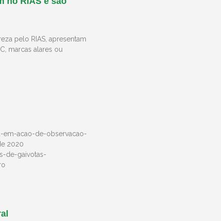
m no RIAS e são
reza pelo RIAS, apresentam
C, marcas alares ou
uja-em-acao-de-observacao-
de 2020
s-de-gaivotas-
ro
al