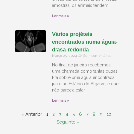
amostras, os animais tendem
Ler mais »
Vários projéteis
encontrados numa águia-
d’asa-redonda
Março 25, 2024
Sem comentários
No final de janeiro recebemos
uma chamada como tantas outras.
Era sobre uma águia encontrada
junto ao Estádio do Algarve, e que
não parecia estar
Ler mais »
« Anterior
1
2
3
4
5
6
7
8
9
10
Seguinte »