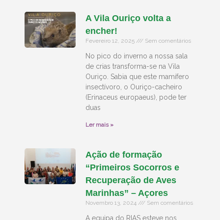
A Vila Ouriço volta a
encher!
Fevereiro 12, 2025
Sem comentários
No pico do inverno a nossa sala
de crias transforma-se na Vila
Ouriço. Sabia que este mamífero
insectívoro, o Ouriço-cacheiro
(Erinaceus europaeus), pode ter
duas
Ler mais »
Ação de formação
“Primeiros Socorros e
Recuperação de Aves
Marinhas” – Açores
Novembro 13, 2024
Sem comentários
A equipa do RIAS esteve nos