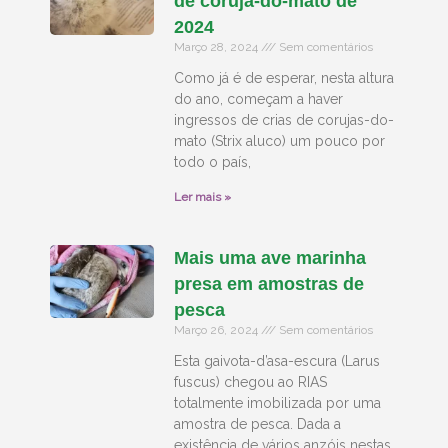
de coruja-do-mato de
2024
Março 28, 2024
Sem comentários
Como já é de esperar, nesta altura
do ano, começam a haver
ingressos de crias de corujas-do-
mato (Strix aluco) um pouco por
todo o país,
Ler mais »
Mais uma ave marinha
presa em amostras de
pesca
Março 26, 2024
Sem comentários
Esta gaivota-d’asa-escura (Larus
fuscus) chegou ao RIAS
totalmente imobilizada por uma
amostra de pesca. Dada a
existência de vários anzóis nestas