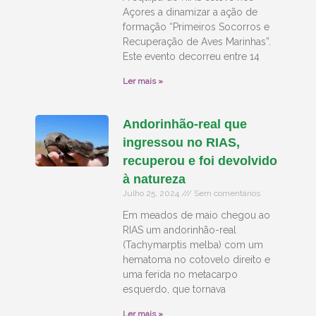
Açores a dinamizar a ação de
formação “Primeiros Socorros e
Recuperação de Aves Marinhas”.
Este evento decorreu entre 14
Ler mais »
Andorinhão-real que
ingressou no RIAS,
recuperou e foi devolvido
à natureza
Julho 25, 2024
Sem comentários
Em meados de maio chegou ao
RIAS um andorinhão-real
(Tachymarptis melba) com um
hematoma no cotovelo direito e
uma ferida no metacarpo
esquerdo, que tornava
Ler mais »