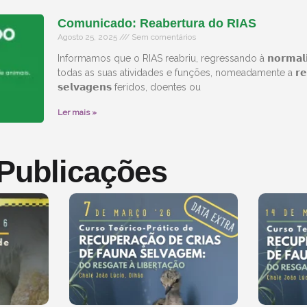
Comunicado: Reabertura do RIAS
Agosto 25, 2025
Sem comentários
Informamos que o RIAS reabriu, regressando à 𝗻𝗼𝗿𝗺𝗮𝗹
todas as suas atividades e funções, nomeadamente a 𝗿𝗲𝗰𝗲𝗰̧
𝘀𝗲𝗹𝘃𝗮𝗴𝗲𝗻𝘀 feridos, doentes ou
Ler mais »
 Publicações