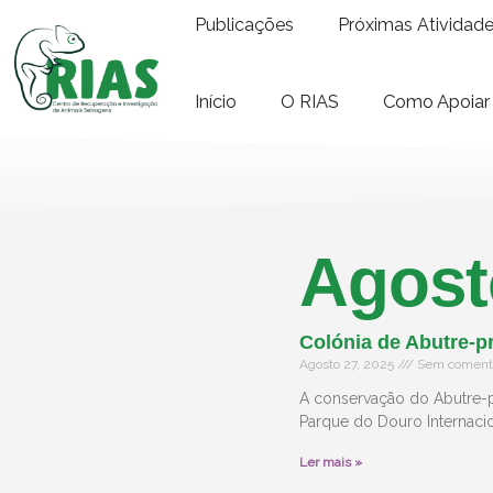
Publicações
Próximas Atividad
Início
O RIAS
Como Apoiar
Agost
Colónia de Abutre-p
Agosto 27, 2025
Sem comentá
A conservação do Abutre-p
Parque do Douro Internacio
Ler mais »