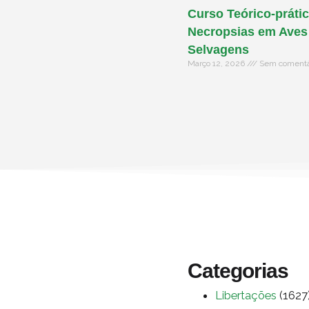
Curso Teórico-prátic
Necropsias em Aves
Selvagens
Março 12, 2026
Sem comentá
Categorias
Libertações
(1627