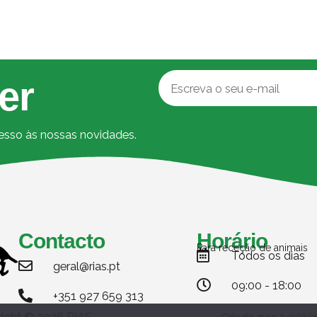
er
cesso às nossas novidades.
Contacto
Horário
Para receção de animais
Todos os dias
geral@rias.pt
09:00 - 18:00
+351 927 659 313