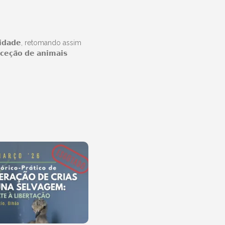
𝗱𝗮𝗱𝗲, retomando assim
̃𝗼 𝗱𝗲 𝗮𝗻𝗶𝗺𝗮𝗶𝘀