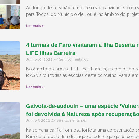
Ao longo deste Verão temos realizado atividades com vá
para Todos’ do Munícipio de Loulé, no âmbito do projeto 
Ler mais »
4 turmas de Faro visitaram a Ilha Deserta 
LIFE Ilhas Barreira
Junho 10, 2022
Sem comentários
No âmbito do projeto LIFE Ilhas Barreira, e com o apoio
RIAS visitou todas as escolas deste concelho. Para além
Ler mais »
Gaivota-de-audouin – uma espécie ‘Vulner
foi devolvida à Natureza após recuperaçã
Junho 7, 2022
Sem comentários
Na semana da Ria Formosa foi feita uma apresentação so
Barreira onde se deu destaque a tudo o que já foi concr