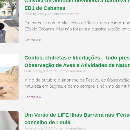
Gaivota-de-audouin devolvida à natureza
EB1 de Cabanas
Maio 19, 2023
Sem comentários
Em parceria com o Município de Tavira, deslocámo-nos
EB1 de Cabanas. Mas não foi para a clássica sessão em s
Ler mais »
Contos, chilretas e libertações – tudo pre
Observação de Aves e Atividades de Natu
Outubro 25, 2022
Sem comentários
Início de outubro é sinónimo de Festival de Observação
Natureza em Sagres, e como sempre, sinónimo de muito
Ler mais »
Um Verão de LIFE Ilhas Barreira nas ‘Féri
concelho de Loulé
Setembro 1, 2022
Sem comentários