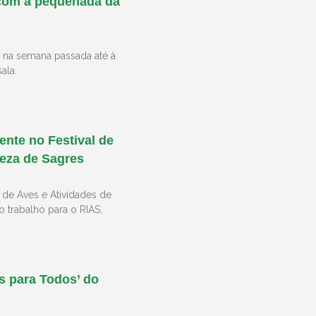
 com a pequenada da
 na semana passada até à
ala.
sente no Festival de
reza de Sagres
 de Aves e Atividades de
 trabalho para o RIAS,
as para Todos’ do