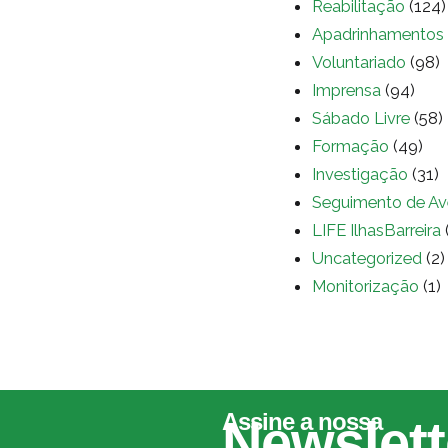
Reabilitação
(124)
Apadrinhamentos
Voluntariado
(98)
Imprensa
(94)
Sábado Livre
(58)
Formação
(49)
Investigação
(31)
Seguimento de Av
LIFE IlhasBarreira
Uncategorized
(2)
Monitorização
(1)
Assine a nossa
Newslett