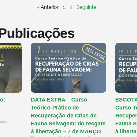
« Anterior
1
2
Seguinte »
 Publicações
o:
DATA EXTRA – Curso
ESGOTAD
Teórico-Prático de
Curso T
Recuperação de Crias de
Recuper
rios
Fauna Selvagem: do resgate
Fauna S
à libertação – 7 de MARÇO
à libert