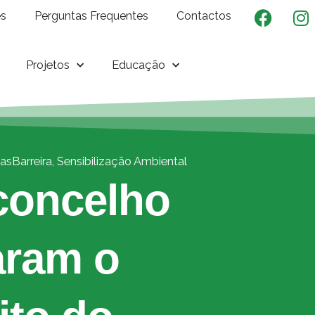
es
Perguntas Frequentes
Contactos
Projetos
Educação
hasBarreira
,
Sensibilização Ambiental
concelho
aram o