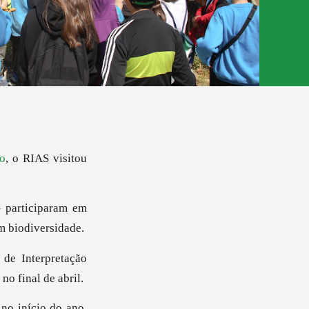
ro
, o RIAS visitou
– participaram em
em biodiversidade.
 de Interpretação
o final de abril.
no início do ano.