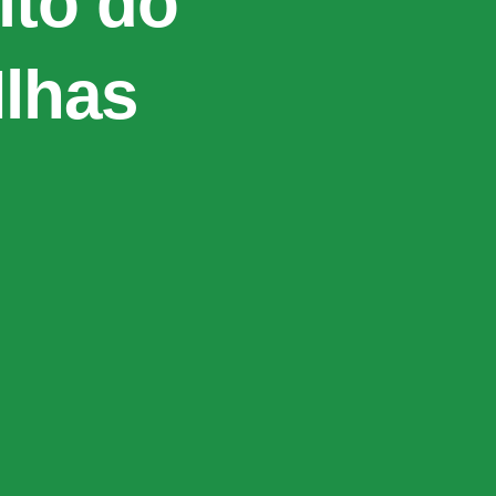
ito do
Ilhas