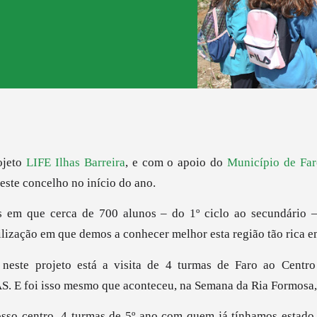
ojeto
LIFE Ilhas Barreira
, e com o apoio do
Município de Fa
deste concelho no início do ano.
 em que cerca de 700 alunos – do 1º ciclo ao secundário 
ilização em que demos a conhecer melhor esta região tão rica 
neste projeto está a visita de 4 turmas de Faro ao Centro
. E foi isso mesmo que aconteceu, na Semana da Ria Formosa, n
so centro, 4 turmas de 5º ano com quem já tínhamos estado 