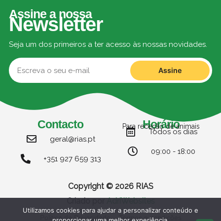
Assine a nossa
Newsletter
Seja um dos primeiros a ter acesso às nossas novidades.
Assine
Contacto
Horário
Para receção de animais
Todos os dias
geral@rias.pt
09:00 - 18:00
+351 927 659 313
Copyright © 2026 RIAS
Criado por
AdriWebsites
Utilizamos cookies para ajudar a personalizar conteúdo e
Politica de Privacidade
Termos e condições
proporcionar uma melhor experiência.