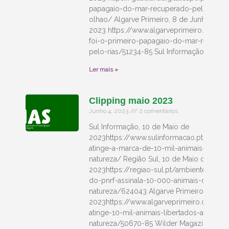
papagaio-do-mar-recuperado-pelo-rias-
olhao/ Algarve Primeiro, 8 de Junho de
2023 https://www.algarveprimeiro.com/d
foi-o-primeiro-papagaio-do-mar-recuper
pelo-rias/51234-85 Sul Informação,
Ler mais »
Clipping maio 2023
Junho 4, 2023
2 comentários
Sul Informação, 10 de Maio de
2023https://www.sulinformacao.pt/2023/
atinge-a-marca-de-10-mil-animais-liberta
natureza/ Região Sul, 10 de Maio de
2023https://regiao-sul.pt/ambiente/dia-a
do-pnrf-assinala-10-000-animais-devolvi
natureza/624043 Algarve Primeiro, 10 de
2023https://www.algarveprimeiro.com/d/
atinge-10-mil-animais-libertados-agrave-
natureza/50670-85 Wilder Magazine, 15 d