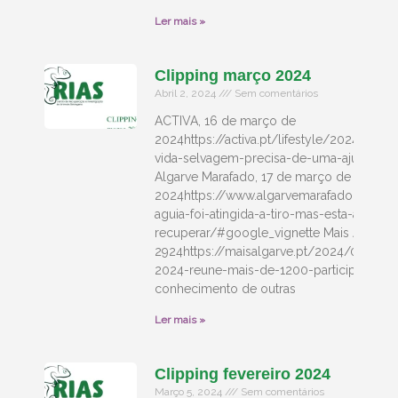
Ler mais »
Clipping março 2024
Abril 2, 2024
Sem comentários
ACTIVA, 16 de março de
2024https://activa.pt/lifestyle/2024-03-1
vida-selvagem-precisa-de-uma-ajuda/#&
Algarve Marafado, 17 de março de
2024https://www.algarvemarafado.com/2
aguia-foi-atingida-a-tiro-mas-esta-a-
recuperar/#google_vignette Mais Algarve
2924https://maisalgarve.pt/2024/03/18/m
2024-reune-mais-de-1200-participantes/ S
conhecimento de outras
Ler mais »
Clipping fevereiro 2024
Março 5, 2024
Sem comentários