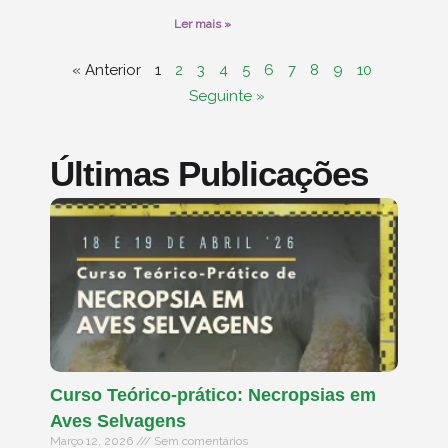
Ler mais »
« Anterior
1
2
3
4
5
6
7
8
9
10
Seguinte »
Últimas Publicações
Curso Teórico-prático: Necropsias em
Aves Selvagens
Março 12, 2026
Sem comentários