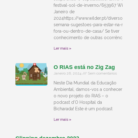
festival-sol-de-inverno/653967 Wilder, 25
Janeiro de
2024https://www.wilder.pt/diversoes/fim
semana-sugestoes-para-estar-na-naturez
fora-ou-dentro-de-casa/ Se tiver
conhecimento de outras ocorrências
Ler mais »
O RIAS está no Zig Zag
Janeiro 26, 2024
Sem comentários
Neste Dia Mundial da Educação
Ambiental, damos-vos a conhecer
o novo projeto do RIAS – o
podcast d’O Hospital da
Bicharada! Este é um podcast
Ler mais »