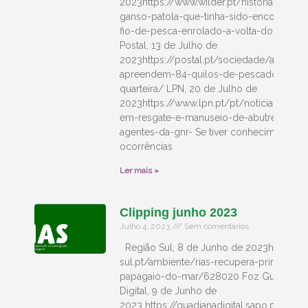
2023https://www.wilder.pt/historias/recu
ganso-patola-que-tinha-sido-encontrad
fio-de-pesca-enrolado-a-volta-do-pesco
Postal, 13 de Julho de
2023https://postal.pt/sociedade/autorida
apreendem-84-quilos-de-pescado-em-
quarteira/ LPN, 20 de Julho de
2023https://www.lpn.pt/pt/noticias/form
em-resgate-e-manuseio-de-abutres-com
agentes-da-gnr- Se tiver conhecimento de
ocorrências
Ler mais »
Clipping junho 2023
Julho 4, 2023
Sem comentários
Região Sul, 8 de Junho de 2023https://r
sul.pt/ambiente/rias-recupera-primeiro-
papagaio-do-mar/628020 Foz Guadiana
Digital, 9 de Junho de
2023 https://guadianadigital.sapo.pt/prim