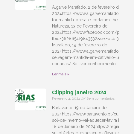
Algarve Marafado, 2 de fevereiro de
2024https://www.algarvemarafado.com/
foi-mantida-presa-e-cortaram-lhe-as-pena
Natureza, 13 de Fevereiro de
2024https://www.facebook.com/photo/?
fbid=362865419843532&set=pcb.3628661
Marafado, 19 de fevereiro de
2024https://www.algarvemarafado.com/
selvagem-mantida-em-cativeiro-ilegal-c
cortadas/ Se tiver conhecimento
Ler mais »
Clipping janeiro 2024
Fevereiro 4, 2024
Sem comentários
Barlavento, 19 de Janeiro de
2024https://www.barlavento.pt/cultura/fes
sol-de-inverno-vai-aquecer-tavira Diário O
18 de Janeiro de 2024https://regiao-
sul.pt/artes-e-espetaculos/tavira-organiz