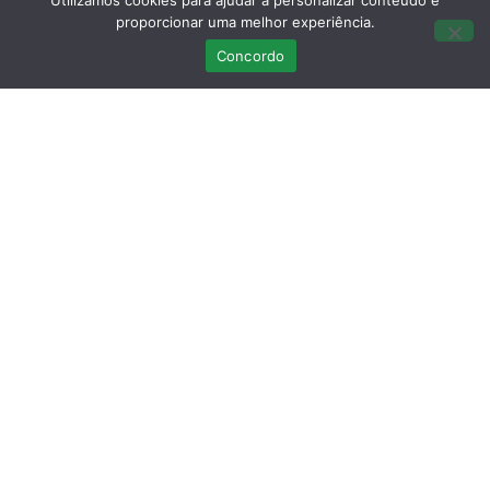
Utilizamos cookies para ajudar a personalizar conteúdo e
proporcionar uma melhor experiência.
Concordo
Pode ver como apadrinhar um animal em recuperação
no RIAS
?