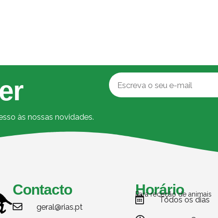
er
cesso às nossas novidades.
Contacto
Horário
Para receção de animais
Todos os dias
geral@rias.pt