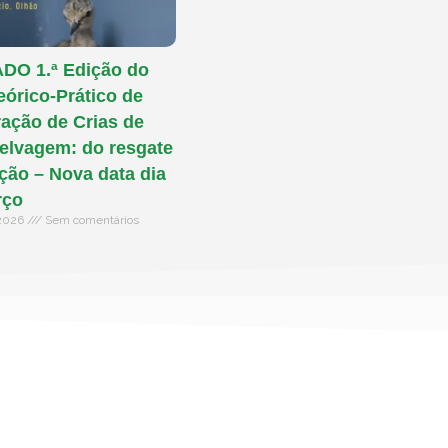
O 1.ª Edição do
eórico-Prático de
ação de Crias de
elvagem: do resgate
ação – Nova data dia
rço
 2026
Sem comentários