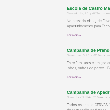
Escola de Castro Ma
Fevereiro 24, 2015
Sem comen
No passado dia 23 de Feve
Apadrinhamento para Escol
Ler mais »
Campanha de Prend
Dezembro 16, 2014
Sem come
Entre familiares e amigos 
lobos, outros de peixes… 
Ler mais »
Campanha de Apadri
Novembro 17, 2014
Sem come
Todos os anos o CERVAS (G