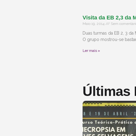
Visita da EB 2,3 da
Maio 19, 2014
Sem comentári
Duas turmas da EB 2, 3 da
O grupo mostrou-se bastan
Ler mais »
Últimas