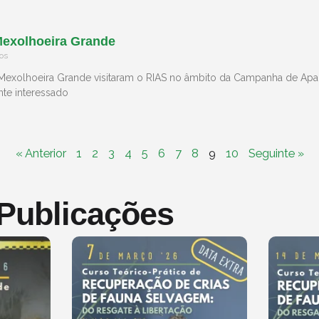
 Mexolhoeira Grande
os
 Mexolhoeira Grande visitaram o RIAS no âmbito da Campanha de Apa
te interessado
« Anterior
1
2
3
4
5
6
7
8
9
10
Seguinte »
 Publicações