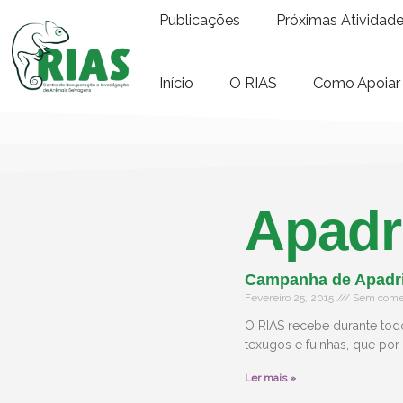
Publicações
Próximas Atividad
Início
O RIAS
Como Apoiar
Apadr
Campanha de Apadr
Fevereiro 25, 2015
Sem comen
O RIAS recebe durante todo
texugos e fuinhas, que por
Ler mais »