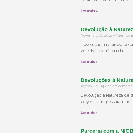
de angariação de fundos
Ler mais »
Devolução à Nature
Novembro 10, 2014
Sem come
Devolução à natureza de u
2014 Na sequência da
Ler mais »
Devoluções à Nature
Agosto 4, 2014
Sem comentár
Devolução à Natureza de d
cegonhas ingressaram no 
Ler mais »
Parceria com a NIO