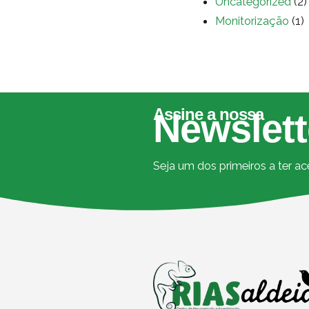
Uncategorized
(2)
Monitorização
(1)
Assine a nossa
Newslett
Seja um dos primeiros a ter a