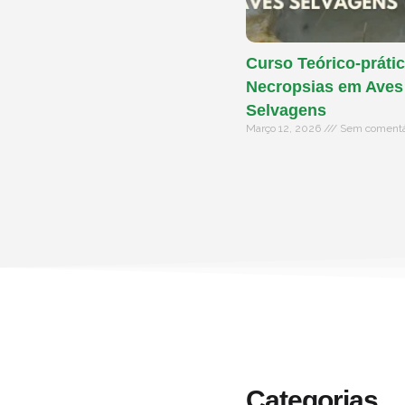
Curso Teórico-prátic
Necropsias em Aves
Selvagens
Março 12, 2026
Sem comentá
Categorias