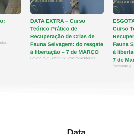
o:
DATA EXTRA – Curso
ESGOTAD
Teórico-Prático de
Curso T
Recuperação de Crias de
Recuper
rios
Fauna Selvagem: do resgate
Fauna S
à libertação – 7 de MARÇO
à libert
Fevereiro 21, 2026
Sem comentários
7 de Ma
Fevereiro 3,
Data