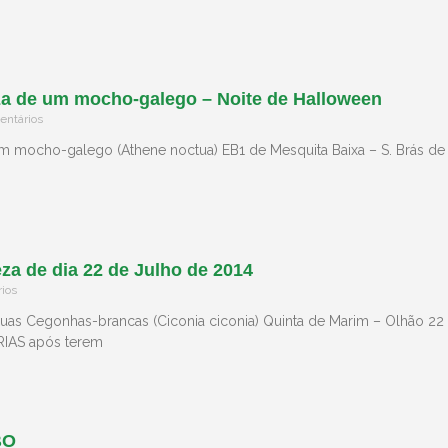
za de um mocho-galego – Noite de Halloween
ntários
m mocho-galego (Athene noctua) EB1 de Mesquita Baixa – S. Brás de 
za de dia 22 de Julho de 2014
ios
uas Cegonhas-brancas (Ciconia ciconia) Quinta de Marim – Olhão 22 
RIAS após terem
BO