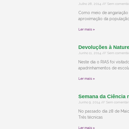
Julho 28, 2014
Sem comentár
Como meio de angariação 
aproximação da população
Ler mais »
Devoluções à Nature
Junho 11, 2014
Sem comentár
Neste dia o RIAS foi visit
apadrinhamentos de escola
Ler mais »
Semana da Ciência n
Junho 9, 2014
Sem comentár
No passado dia 28 de Maio 
Três técnicas
Ler mais »