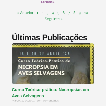
Ler mais »
« Anterior
1
2
3
4
5
6
7
8
9
10
Seguinte »
Últimas Publicações
Curso Teórico-prático: Necropsias em
Aves Selvagens
Março 12, 2026
Sem comentários