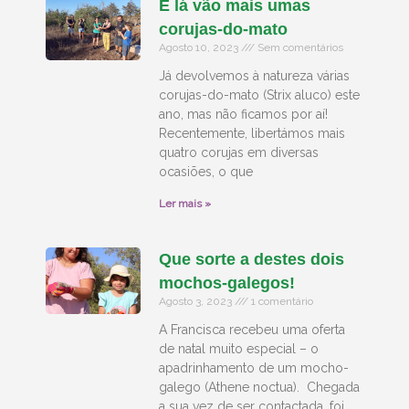
E lá vão mais umas
corujas-do-mato
Agosto 10, 2023
Sem comentários
Já devolvemos à natureza várias
corujas-do-mato (Strix aluco) este
ano, mas não ficamos por aí!
Recentemente, libertámos mais
quatro corujas em diversas
ocasiões, o que
Ler mais »
Que sorte a destes dois
mochos-galegos!
Agosto 3, 2023
1 comentário
A Francisca recebeu uma oferta
de natal muito especial – o
apadrinhamento de um mocho-
galego (Athene noctua). Chegada
a sua vez de ser contactada, foi