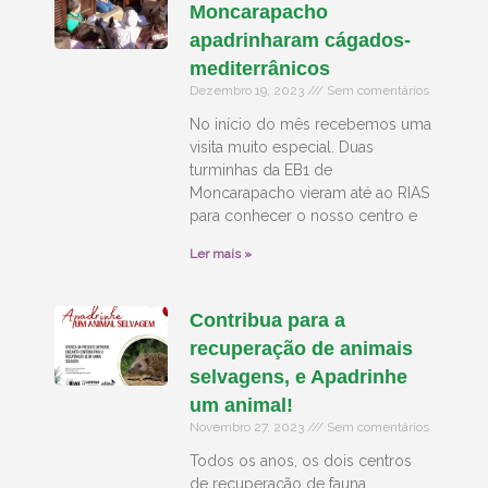
Moncarapacho
apadrinharam cágados-
mediterrânicos
Dezembro 19, 2023
Sem comentários
No início do mês recebemos uma
visita muito especial. Duas
turminhas da EB1 de
Moncarapacho vieram até ao RIAS
para conhecer o nosso centro e
Ler mais »
Contribua para a
recuperação de animais
selvagens, e Apadrinhe
um animal!
Novembro 27, 2023
Sem comentários
Todos os anos, os dois centros
de recuperação de fauna