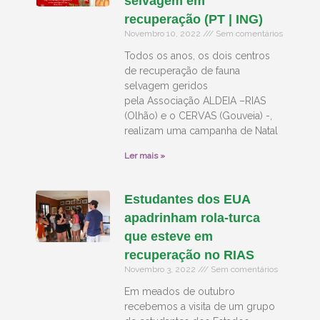
selvagem em
recuperação (PT | ING)
Novembro 10, 2022
Sem comentários
Todos os anos, os dois centros
de recuperação de fauna
selvagem geridos
pela Associação ALDEIA –RIAS
(Olhão) e o CERVAS (Gouveia) -,
realizam uma campanha de Natal
Ler mais »
Estudantes dos EUA
apadrinham rola-turca
que esteve em
recuperação no RIAS
Novembro 3, 2022
Sem comentários
Em meados de outubro
recebemos a visita de um grupo