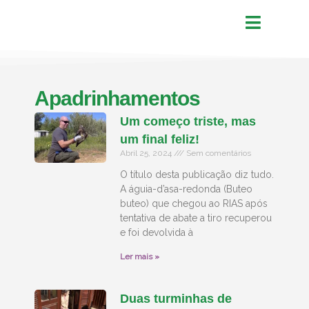
Apadrinhamentos
Um começo triste, mas
um final feliz!
Abril 25, 2024
Sem comentários
O título desta publicação diz tudo.
A águia-d’asa-redonda (Buteo
buteo) que chegou ao RIAS após
tentativa de abate a tiro recuperou
e foi devolvida à
Ler mais »
Duas turminhas de