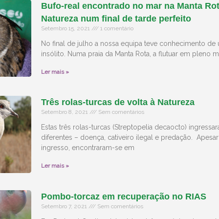
Bufo-real encontrado no mar na Manta Rota
Natureza num final de tarde perfeito
Setembro 15, 2021
1 comentário
No final de julho a nossa equipa teve conhecimento d
insólito. Numa praia da Manta Rota, a flutuar em pleno m
Ler mais »
Três rolas-turcas de volta à Natureza
Setembro 8, 2021
Sem comentários
Estas três rolas-turcas (Streptopelia decaocto) ingress
diferentes – doença, cativeiro ilegal e predação. Apesa
ingresso, encontraram-se em
Ler mais »
Pombo-torcaz em recuperação no RIAS
Setembro 7, 2021
Sem comentários