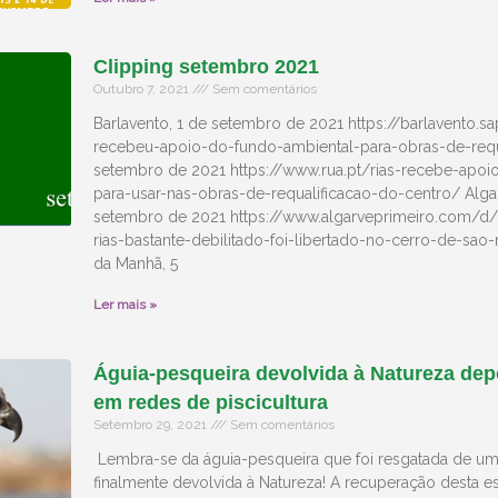
Clipping setembro 2021
Outubro 7, 2021
Sem comentários
Barlavento, 1 de setembro de 2021 https://barlavento.s
recebeu-apoio-do-fundo-ambiental-para-obras-de-requ
setembro de 2021 https://www.rua.pt/rias-recebe-apoi
para-usar-nas-obras-de-requalificacao-do-centro/ Algar
setembro de 2021 https://www.algarveprimeiro.com/d
rias-bastante-debilitado-foi-libertado-no-cerro-de-sao
da Manhã, 5
Ler mais »
Águia-pesqueira devolvida à Natureza dep
em redes de piscicultura
Setembro 29, 2021
Sem comentários
Lembra-se da águia-pesqueira que foi resgatada de uma
finalmente devolvida à Natureza! A recuperação desta 