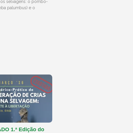
bos selvagens: o pombo-
mba palumbus) e o
O 1.ª Edição do