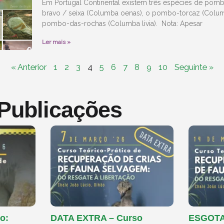
Em Portugal Continental existem três espécies de pom
bravo / seixa (Columba oenas), o pombo-torcaz (Colu
pombo-das-rochas (Columba livia). Nota: Apesar
Ler mais »
« Anterior
1
2
3
4
5
6
7
8
9
10
Seguinte »
 Publicações
o:
DATA EXTRA – Curso
ESGOTAD