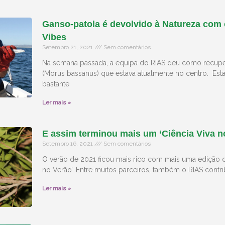
Ganso-patola é devolvido à Natureza com
Vibes
Setembro 21, 2021
Sem comentários
Na semana passada, a equipa do RIAS deu como recup
(Morus bassanus) que estava atualmente no centro. Est
bastante
Ler mais »
E assim terminou mais um ‘Ciência Viva no
Setembro 16, 2021
Sem comentários
O verão de 2021 ficou mais rico com mais uma edição 
no Verão’. Entre muitos parceiros, também o RIAS contri
Ler mais »