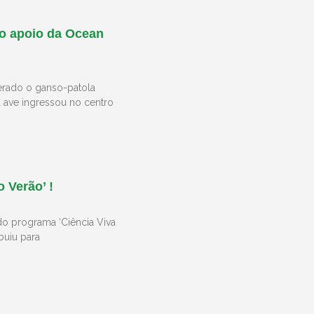
 o apoio da Ocean
erado o ganso-patola
a ave ingressou no centro
 Verão’ !
do programa ‘Ciência Viva
buiu para