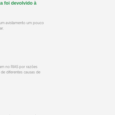
 foi devolvido à
e um avistamento um pouco
ar,
aram no RIAS por razões
r de diferentes causas de