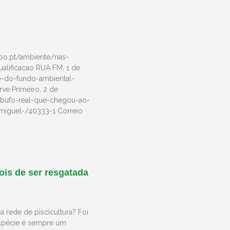
apo.pt/ambiente/rias-
alificacao RUA FM, 1 de
o-do-fundo-ambiental-
ve Primeiro, 2 de
/bufo-real-que-chegou-ao-
-miguel-/40333-1 Correio
ois de ser resgatada
 rede de piscicultura? Foi
espécie é sempre um