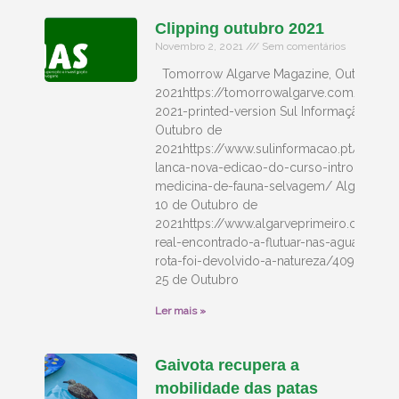
Clipping outubro 2021
Novembro 2, 2021
Sem comentários
Tomorrow Algarve Magazine, Outubro d
2021https://tomorrowalgarve.com/octobe
2021-printed-version Sul Informação, 8 d
Outubro de
2021https://www.sulinformacao.pt/2021/1
lanca-nova-edicao-do-curso-introducao-
medicina-de-fauna-selvagem/ Algarve Pri
10 de Outubro de
2021https://www.algarveprimeiro.com/d/
real-encontrado-a-flutuar-nas-aguas-da-
rota-foi-devolvido-a-natureza/40934-1 Wi
25 de Outubro
Ler mais »
Gaivota recupera a
mobilidade das patas