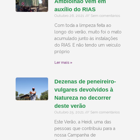
Ambiolhão vem em
auxílio do RIAS
Outubro 26, 2021
Sem comentários
Com toda a limpeza feita ao
longo do verão, muito foi o mato
acumulado junto às instalações
do RIAS. E não tendo um veículo
próprio
Ler mais »
Dezenas de peneireiro-
vulgares devolvidos à
Natureza no decorrer
deste verão
Outubro 25, 2021
Sem comentários
Este Verão, a Heidi, uma das
pessoas que contribuiu para a
nossa Campanha de