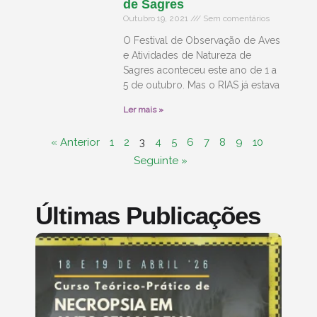
de Sagres
Outubro 19, 2021
Sem comentários
O Festival de Observação de Aves
e Atividades de Natureza de
Sagres aconteceu este ano de 1 a
5 de outubro. Mas o RIAS já estava
Ler mais »
« Anterior
1
2
3
4
5
6
7
8
9
10
Seguinte »
Últimas Publicações