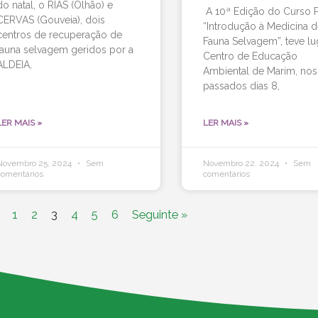
do natal, o RIAS (Olhão) e
A 10ª Edição do Curso P
CERVAS (Gouveia), dois
“Introdução à Medicina 
centros de recuperação de
Fauna Selvagem”, teve lu
fauna selvagem geridos por a
Centro de Educação
ALDEIA,
Ambiental de Marim, nos
passados dias 8,
LER MAIS »
LER MAIS »
Novembro 25, 2024
Sem
Novembro 22, 2024
Sem
comentários
comentários
1
2
3
4
5
6
Seguinte »