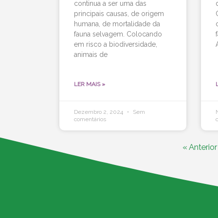
continua a ser uma das
principais causas, de origem
humana, de mortalidade da
fauna selvagem. Colocando
em risco a biodiversidade,
animais de
LER MAIS »
Dezembro 2, 2024
Sem
comentários
« Anterior