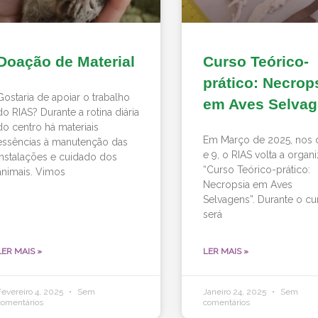
Doação de Material
Curso Teórico-
prático: Necrop
Gostaria de apoiar o trabalho
em Aves Selva
do RIAS? Durante a rotina diária
do centro há materiais
Em Março de 2025, nos 
essências à manutenção das
e 9, o RIAS volta a organ
instalações e cuidado dos
“Curso Teórico-prático:
animais. Vimos
Necropsia em Aves
Selvagens”. Durante o cu
será
LER MAIS »
LER MAIS »
Fevereiro 4, 2025
Sem
Janeiro 24, 2025
Sem
comentários
comentários