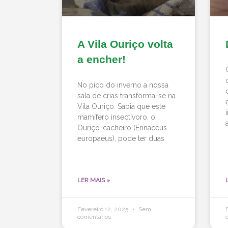
A Vila Ouriço volta
a encher!
No pico do inverno a nossa
sala de crias transforma-se na
Vila Ouriço. Sabia que este
mamífero insectívoro, o
Ouriço-cacheiro (Erinaceus
europaeus), pode ter duas
LER MAIS »
Fevereiro 12, 2025
Sem
comentários