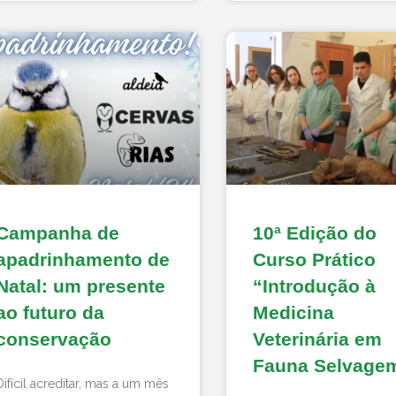
Campanha de
10ª Edição do
apadrinhamento de
Curso Prático
Natal: um presente
“Introdução à
ao futuro da
Medicina
conservação
Veterinária em
Fauna Selvage
Difícil acreditar, mas a um mês