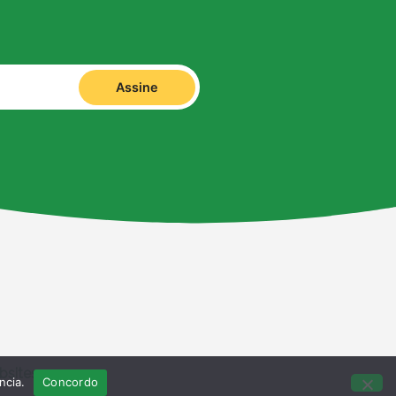
Assine
bsites
ncia.
Concordo