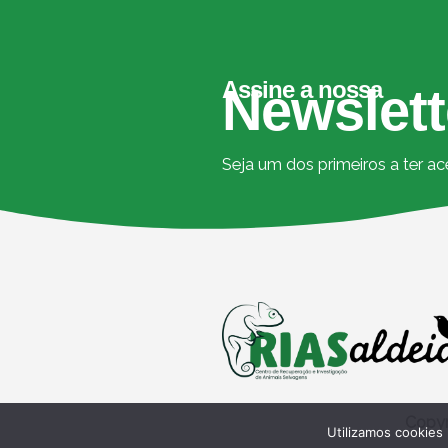
Assine a nossa
Newslett
Seja um dos primeiros a ter a
Copyr
Utilizamos cookies