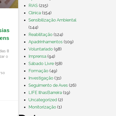
RIAS
(215)
Clínica
(154)
Sensibilização Ambiental
(144)
sias
Reabilitação
(124)
gens
Apadrinhamentos
(109)
Voluntariado
(98)
dias 8
Imprensa
(94)
izar o
Sábado Livre
(58)
Formação
(49)
rso
Investigação
(31)
Seguimento de Aves
(26)
LIFE IlhasBarreira
(19)
Uncategorized
(2)
Monitorização
(1)