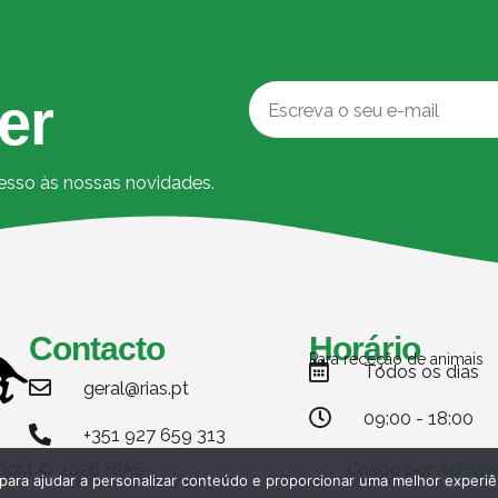
er
cesso às nossas novidades.
Contacto
Horário
Para receção de animais
Todos os dias
geral@rias.pt
09:00 - 18:00
+351 927 659 313
ight © 2026 RIAS
Criado por
AdriWe
Politica de Privacidade
Termos e condições
 para ajudar a personalizar conteúdo e proporcionar uma melhor experiê