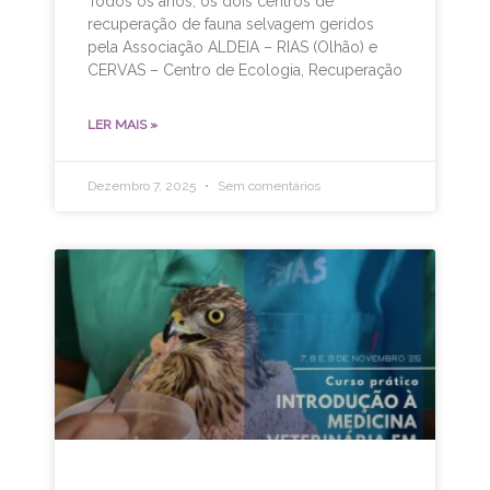
Todos os anos, os dois centros de
recuperação de fauna selvagem geridos
pela Associação ALDEIA – RIAS (Olhão) e
CERVAS – Centro de Ecologia, Recuperação
LER MAIS »
Dezembro 7, 2025
Sem comentários