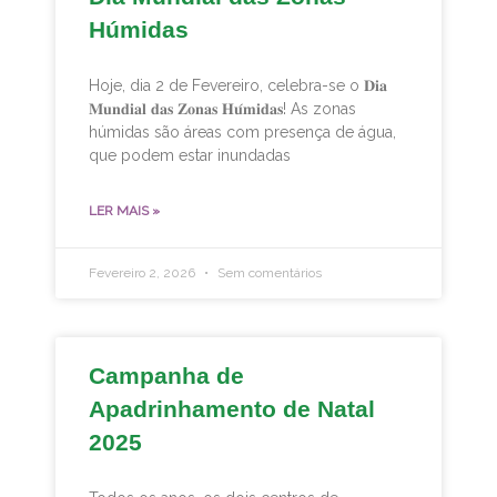
Húmidas
Hoje, dia 2 de Fevereiro, celebra-se o 𝐃𝐢𝐚
𝐌𝐮𝐧𝐝𝐢𝐚𝐥 𝐝𝐚𝐬 𝐙𝐨𝐧𝐚𝐬 𝐇𝐮́𝐦𝐢𝐝𝐚𝐬! As zonas
húmidas são áreas com presença de água,
que podem estar inundadas
LER MAIS »
Fevereiro 2, 2026
Sem comentários
Campanha de
Apadrinhamento de Natal
2025