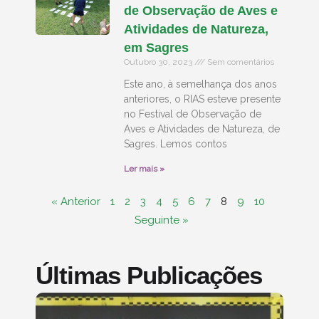
de Observação de Aves e
Atividades de Natureza,
em Sagres
Outubro 30, 2023
Sem comentários
Este ano, à semelhança dos anos
anteriores, o RIAS esteve presente
no Festival de Observação de
Aves e Atividades de Natureza, de
Sagres. Lemos contos
Ler mais »
« Anterior
1
2
3
4
5
6
7
8
9
10
Seguinte »
Últimas Publicações