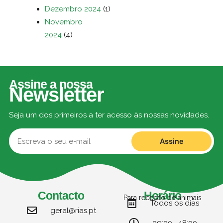
Dezembro 2024
(1)
Novembro
2024
(4)
Assine a nossa
Newsletter
Seja um dos primeiros a ter acesso às nossas novidades.
Assine
Contacto
Horário
Para receção de animais
Todos os dias
geral@rias.pt