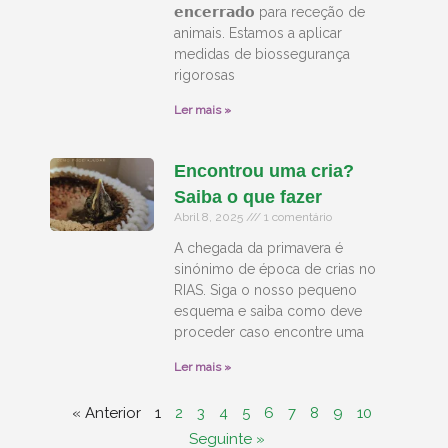
𝗲𝗻𝗰𝗲𝗿𝗿𝗮𝗱𝗼 para receção de
animais. Estamos a aplicar
medidas de biossegurança
rigorosas
Ler mais »
Encontrou uma cria?
Saiba o que fazer
Abril 8, 2025
1 comentário
A chegada da primavera é
sinónimo de época de crias no
RIAS. Siga o nosso pequeno
esquema e saiba como deve
proceder caso encontre uma
Ler mais »
« Anterior
1
2
3
4
5
6
7
8
9
10
Seguinte »