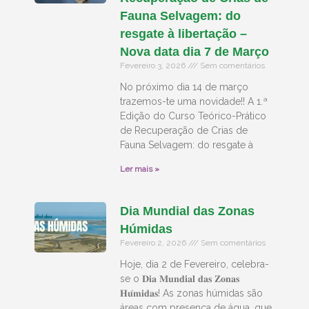
Fauna Selvagem: do
resgate à libertação –
Nova data dia 7 de Março
Fevereiro 3, 2026
Sem comentários
No próximo dia 14 de março
trazemos-te uma novidade!! A 1.ª
Edição do Curso Teórico-Prático
de Recuperação de Crias de
Fauna Selvagem: do resgate à
Ler mais »
Dia Mundial das Zonas
Húmidas
Fevereiro 2, 2026
Sem comentários
Hoje, dia 2 de Fevereiro, celebra-
se o 𝐃𝐢𝐚 𝐌𝐮𝐧𝐝𝐢𝐚𝐥 𝐝𝐚𝐬 𝐙𝐨𝐧𝐚𝐬
𝐇𝐮́𝐦𝐢𝐝𝐚𝐬! As zonas húmidas são
áreas com presença de água, que