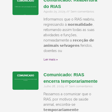
Comunicado: Reabertura
do RIAS
Agosto 25, 2025
Sem comentários
Informamos que o RIAS reabriu,
regressando à 𝗻𝗼𝗿𝗺𝗮𝗹𝗶𝗱𝗮𝗱𝗲,
retomando assim todas as suas
atividades e funções,
nomeadamente a 𝗿𝗲𝗰𝗲𝗰̧𝗮̃𝗼 𝗱𝗲
𝗮𝗻𝗶𝗺𝗮𝗶𝘀 𝘀𝗲𝗹𝘃𝗮𝗴𝗲𝗻𝘀 feridos,
doentes ou
Ler mais »
Comunicado: RIAS
encerra temporariamente
Julho 28, 2025
Sem comentários
Passamos a comunicar que o
RIAS, por motivos de saúde
animal, encontra-se
𝘁𝗲𝗺𝗽𝗼𝗿𝗮𝗿𝗶𝗮𝗺𝗲𝗻𝘁𝗲