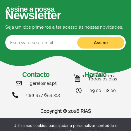
Assine a nossa
Newsletter
Seja um dos primeiros a ter acesso às nossas novidades.
Assine
Contacto
Horário
Para receção de animais
Todos os dias
geral@rias.pt
09:00 - 18:00
+351 927 659 313
Copyright © 2026 RIAS
Criado por
AdriWebsites
Utilizamos cookies para ajudar a personalizar conteúdo e
Politica de Privacidade
Termos e condições