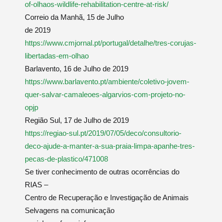
of-olhaos-wildlife-rehabilitation-centre-at-risk/
Correio da Manhã, 15 de Julho
de 2019
https://www.cmjornal.pt/portugal/detalhe/tres-corujas-
libertadas-em-olhao
Barlavento, 16 de Julho de 2019
https://www.barlavento.pt/ambiente/coletivo-jovem-
quer-salvar-camaleoes-algarvios-com-projeto-no-
opjp
Região Sul, 17 de Julho de 2019
https://regiao-sul.pt/2019/07/05/deco/consultorio-
deco-ajude-a-manter-a-sua-praia-limpa-apanhe-tres-
pecas-de-plastico/471008
Se tiver conhecimento de outras ocorrências do
RIAS –
Centro de Recuperação e Investigação de Animais
Selvagens na comunicação