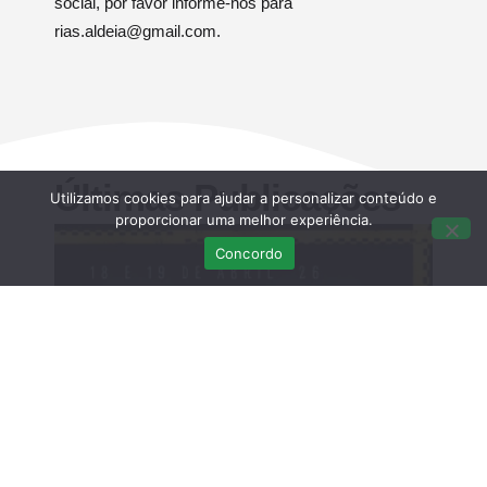
social, por favor informe-nos para
rias.aldeia@gmail.com.
Últimas Publicações
Utilizamos cookies para ajudar a personalizar conteúdo e
proporcionar uma melhor experiência.
Concordo
Curso Teórico-prático: Necropsias em
Aves Selvagens