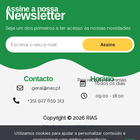
Assine a nossa
Newsletter
Seja um dos primeiros a ter acesso às nossas novidades.
Assine
Contacto
Horário
Para receção de animais
Todos os dias
geral@rias.pt
09:00 - 18:00
+351 927 659 313
Copyright © 2026 RIAS
Criado por
AdriWebsites
Utilizamos cookies para ajudar a personalizar conteúdo e
Politica de Privacidade
Termos e condições
proporcionar uma melhor experiência.