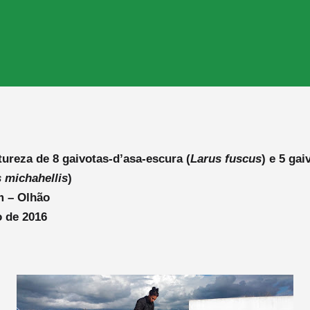
ureza de 8 gaivotas-d’asa-escura (
Larus fuscus
) e 5 gai
 michahellis
)
m – Olhão
 de 2016