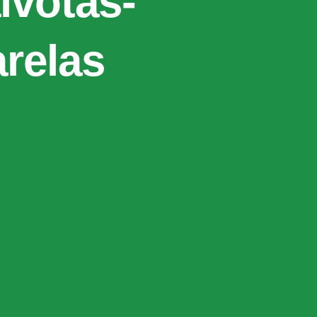
ivotas-
relas