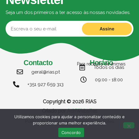
Seja um dos primeiros a ter acesso às nossas novidades.
Assine
Contacto
Horário
Para receção de animais
Todos os dias
geral@rias.pt
09:00 - 18:00
+351 927 659 313
Copyright © 2026 RIAS
Criado por
AdriWebsites
Utilizamos cookies para ajudar a personalizar conteúdo e
Politica de Privacidade
Termos e condições
proporcionar uma melhor experiência.
Concordo