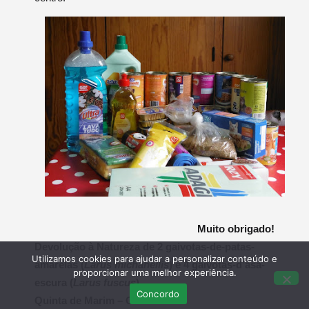
Muito obrigado!
Devolução à Natureza de 2 gaivotas-de-patas-
Utilizamos cookies para ajudar a personalizar conteúdo e
amarelas (
Larus michahellis
) e 4 gaivotas-d’asa-
proporcionar uma melhor experiência.
escura (
Larus fuscus
)
Concordo
Quinta de Marim – Olhão