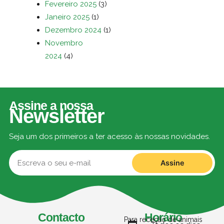
Fevereiro 2025
(3)
Janeiro 2025
(1)
Dezembro 2024
(1)
Novembro
2024
(4)
Assine a nossa
Newsletter
Seja um dos primeiros a ter acesso às nossas novidades.
Assine
Contacto
Horário
Para receção de animais