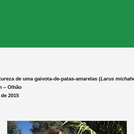
tureza de uma gaivota-de-patas-amarelas (
Larus michahe
m – Olhão
 de 2015