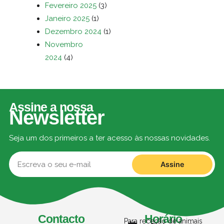
Fevereiro 2025
(3)
Janeiro 2025
(1)
Dezembro 2024
(1)
Novembro
2024
(4)
Assine a nossa
Newsletter
Seja um dos primeiros a ter acesso às nossas novidades.
Assine
Contacto
Horário
Para receção de animais