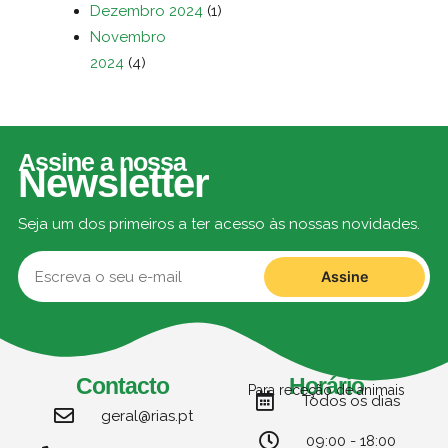
Dezembro 2024
(1)
Novembro
2024
(4)
Assine a nossa
Newsletter
Seja um dos primeiros a ter acesso às nossas novidades.
Assine
Contacto
Horário
Para receção de animais
Todos os dias
geral@rias.pt
09:00 - 18:00