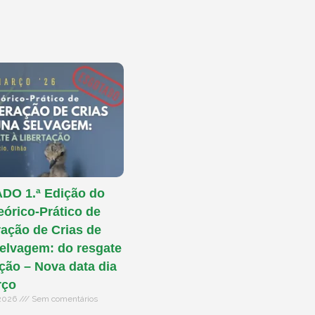
O 1.ª Edição do
eórico-Prático de
ação de Crias de
elvagem: do resgate
ação – Nova data dia
rço
 2026
Sem comentários