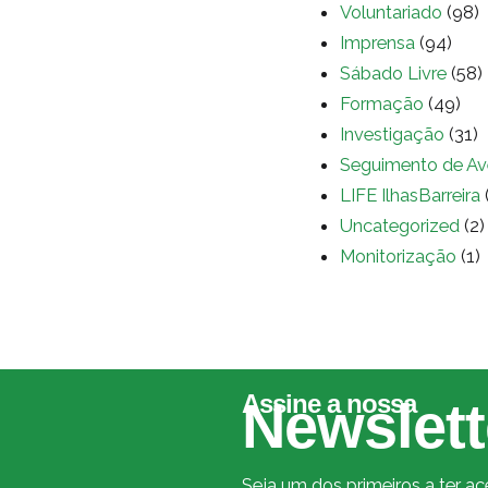
Voluntariado
(98)
Imprensa
(94)
Sábado Livre
(58)
Formação
(49)
Investigação
(31)
Seguimento de Av
LIFE IlhasBarreira
Uncategorized
(2)
Monitorização
(1)
Assine a nossa
Newslett
Seja um dos primeiros a ter a