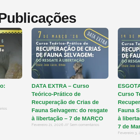
 Publicações
o:
DATA EXTRA – Curso
ESGOTAD
Teórico-Prático de
Curso T
Recuperação de Crias de
Recuper
rios
Fauna Selvagem: do resgate
Fauna S
à libertação – 7 de MARÇO
à libert
Fevereiro 21, 2026
Sem comentários
7 de Ma
Fevereiro 3,