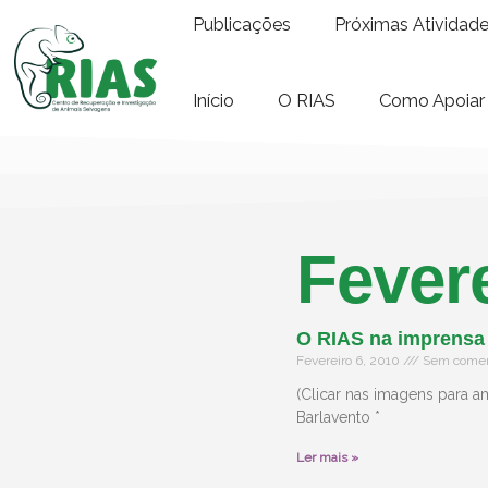
Publicações
Próximas Atividad
Início
O RIAS
Como Apoiar
Fevere
O RIAS na imprensa
Fevereiro 6, 2010
Sem comen
(Clicar nas imagens para a
Barlavento *
Ler mais »