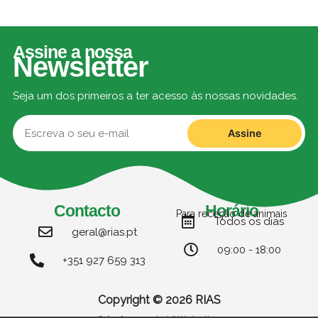
Assine a nossa
Newsletter
Seja um dos primeiros a ter acesso às nossas novidades.
Assine
Contacto
Horário
Para receção de animais
Todos os dias
geral@rias.pt
09:00 - 18:00
+351 927 659 313
Copyright © 2026 RIAS