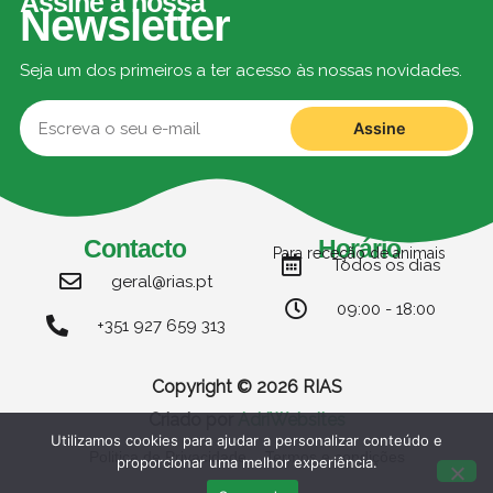
Assine a nossa
Newsletter
Seja um dos primeiros a ter acesso às nossas novidades.
Assine
Contacto
Horário
Para receção de animais
Todos os dias
geral@rias.pt
09:00 - 18:00
+351 927 659 313
Copyright © 2026 RIAS
Criado por
AdriWebsites
Utilizamos cookies para ajudar a personalizar conteúdo e
Politica de Privacidade
Termos e condições
proporcionar uma melhor experiência.