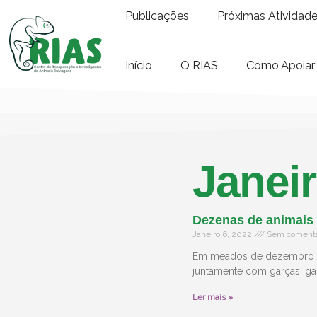
Publicações
Próximas Atividad
Início
O RIAS
Como Apoiar
Janeir
Dezenas de animais 
Janeiro 6, 2022
Sem comentá
Em meados de dezembro ac
juntamente com garças, gai
Ler mais »