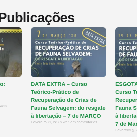
 Publicações
o:
DATA EXTRA – Curso
ESGOTAD
Teórico-Prático de
Curso T
Recuperação de Crias de
Recuper
rios
Fauna Selvagem: do resgate
Fauna S
à libertação – 7 de MARÇO
à libert
Fevereiro 21, 2026
Sem comentários
7 de Ma
Fevereiro 3,