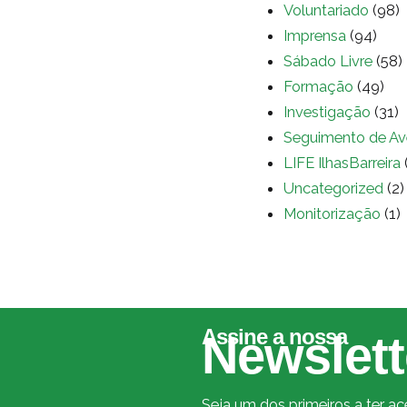
Voluntariado
(98)
Imprensa
(94)
Sábado Livre
(58)
Formação
(49)
Investigação
(31)
Seguimento de Av
LIFE IlhasBarreira
Uncategorized
(2)
Monitorização
(1)
Assine a nossa
Newslett
Seja um dos primeiros a ter a