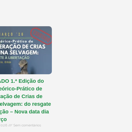
O 1.ª Edição do
eórico-Prático de
ação de Crias de
elvagem: do resgate
ação – Nova data dia
rço
 2026
Sem comentários