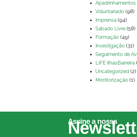
Apadrinhamentos
Voluntariado
(98)
Imprensa
(94)
Sábado Livre
(58)
Formação
(49)
Investigação
(31)
Seguimento de Av
LIFE IlhasBarreira
Uncategorized
(2)
Monitorização
(1)
Assine a nossa
Newslett