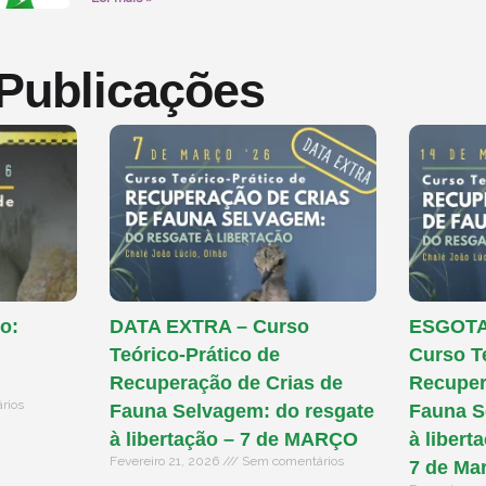
 Publicações
o:
DATA EXTRA – Curso
ESGOTAD
Teórico-Prático de
Curso T
Recuperação de Crias de
Recuper
rios
Fauna Selvagem: do resgate
Fauna S
à libertação – 7 de MARÇO
à libert
Fevereiro 21, 2026
Sem comentários
7 de Ma