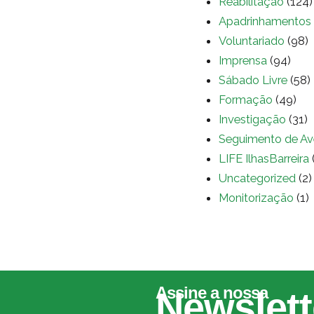
Reabilitação
(124)
Apadrinhamentos
Voluntariado
(98)
Imprensa
(94)
Sábado Livre
(58)
Formação
(49)
Investigação
(31)
Seguimento de Av
LIFE IlhasBarreira
Uncategorized
(2)
Monitorização
(1)
Assine a nossa
Newslett