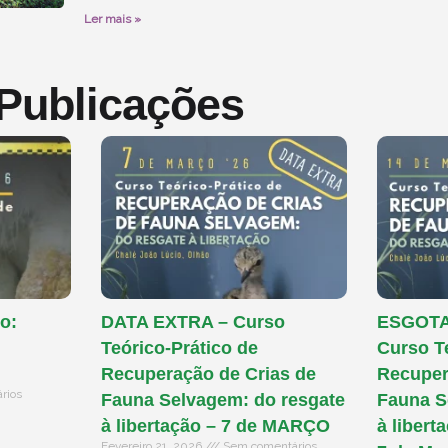
Ler mais »
 Publicações
o:
DATA EXTRA – Curso
ESGOTAD
Teórico-Prático de
Curso T
Recuperação de Crias de
Recuper
rios
Fauna Selvagem: do resgate
Fauna S
à libertação – 7 de MARÇO
à libert
Fevereiro 21, 2026
Sem comentários