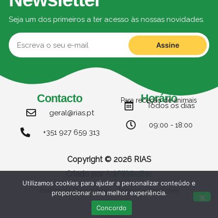
Seja um dos primeiros a ter acesso às nossas novidades.
Assine
Contacto
Horário
Para receção de animais
Todos os dias
geral@rias.pt
09:00 - 18:00
+351 927 659 313
Copyright © 2026 RIAS
Criado por
AdriWebsites
Utilizamos cookies para ajudar a personalizar conteúdo e
Politica de Privacidade
Termos e condições
proporcionar uma melhor experiência.
Concordo