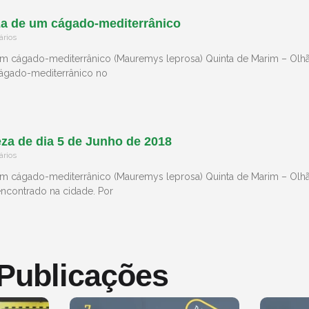
za de um cágado-mediterrânico
rios
m cágado-mediterrânico (Mauremys leprosa) Quinta de Marim – Olh
cágado-mediterrânico no
za de dia 5 de Junho de 2018
rios
um cágado-mediterrânico (Mauremys leprosa) Quinta de Marim – Ol
encontrado na cidade. Por
 Publicações