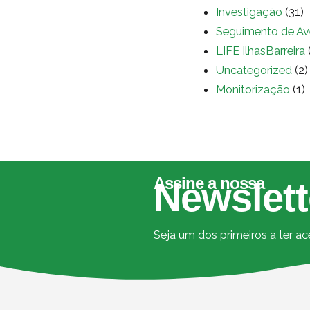
Investigação
(31)
Seguimento de Av
LIFE IlhasBarreira
Uncategorized
(2)
Monitorização
(1)
Assine a nossa
Newslett
Seja um dos primeiros a ter a