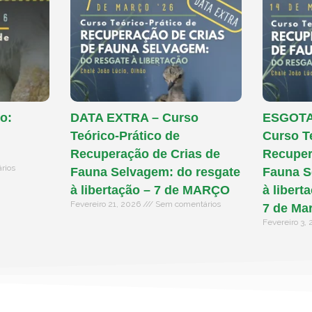
o:
DATA EXTRA – Curso
ESGOTAD
Teórico-Prático de
Curso T
Recuperação de Crias de
Recuper
rios
Fauna Selvagem: do resgate
Fauna S
à libertação – 7 de MARÇO
à libert
Fevereiro 21, 2026
Sem comentários
7 de Ma
Fevereiro 3,