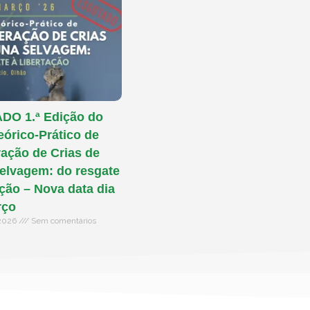
O 1.ª Edição do
eórico-Prático de
ação de Crias de
elvagem: do resgate
ação – Nova data dia
rço
 2026
Sem comentários