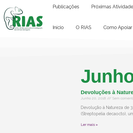
Publicações
Próximas Atividad
Início
O RIAS
Como Apoiar
Junho
Devoluções à Nature
Junho 20, 2018
Sem comentá
Devolução à Natureza de 3 
(Streptopelia decaocto), um
Ler mais »