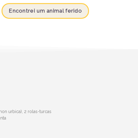
Encontrei um animal ferido
on urbica), 2 rolas-turcas
inta