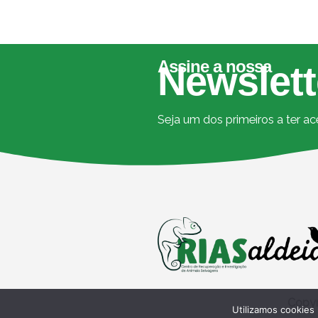
Assine a nossa
Newslett
Seja um dos primeiros a ter a
Copyr
Utilizamos cookies