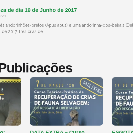
za de dia 19 de Junho de 2017
rios
ês andorinhões-pretos (Apus apus) e uma andorinha-dos-beirais (Del
 de 2017 Três crias de
 Publicações
o:
DATA EXTRA – Curso
ESGOTAD