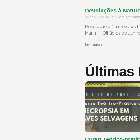
Devoluções à Nature
Junho 27, 2017
Sem comentá
Devolução à Natureza de tr
Marim – Olhão 19 de Junho
Ler mais »
Últimas
Curso Teórico-prátic