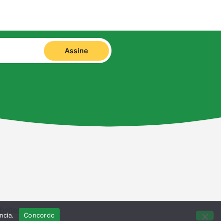
Assine
bsites
ncia.
Concordo