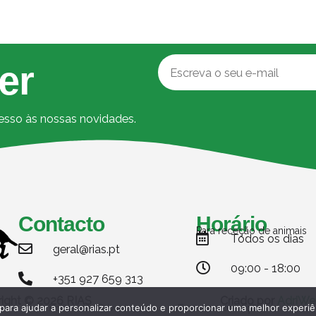
er
cesso às nossas novidades.
Contacto
Horário
Para receção de animais
Todos os dias
geral@rias.pt
09:00 - 18:00
+351 927 659 313
ight © 2026 RIAS
Criado por
AdriWe
Politica de Privacidade
Termos e condições
 para ajudar a personalizar conteúdo e proporcionar uma melhor experiê