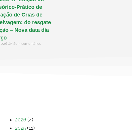
eórico-Prático de
ação de Crias de
elvagem: do resgate
ação – Nova data dia
rço
 2026
Sem comentários
2026
(4)
2025
(11)