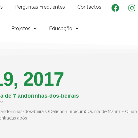
es
Perguntas Frequentes
Contactos
Projetos
Educação
19, 2017
a de 7 andorinhas-dos-beirais
os
 andorinhas-dos-beirais (Delichon urbicum) Quinta de Marim – Olhã
ontradas após