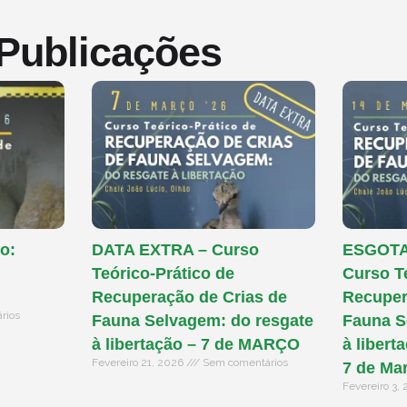
 Publicações
o:
DATA EXTRA – Curso
ESGOTAD
Teórico-Prático de
Curso T
Recuperação de Crias de
Recuper
rios
Fauna Selvagem: do resgate
Fauna S
à libertação – 7 de MARÇO
à libert
Fevereiro 21, 2026
Sem comentários
7 de Ma
Fevereiro 3,