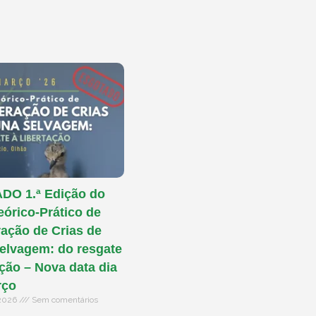
O 1.ª Edição do
eórico-Prático de
ação de Crias de
elvagem: do resgate
ação – Nova data dia
rço
 2026
Sem comentários