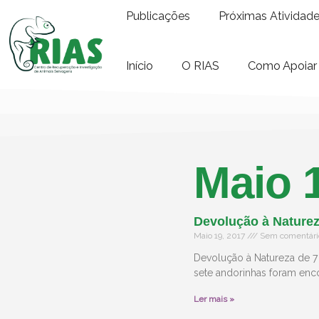
Publicações
Próximas Atividad
Início
O RIAS
Como Apoiar
Maio 
Devolução à Naturez
Maio 19, 2017
Sem comentári
Devolução à Natureza de 7
sete andorinhas foram enc
Ler mais »