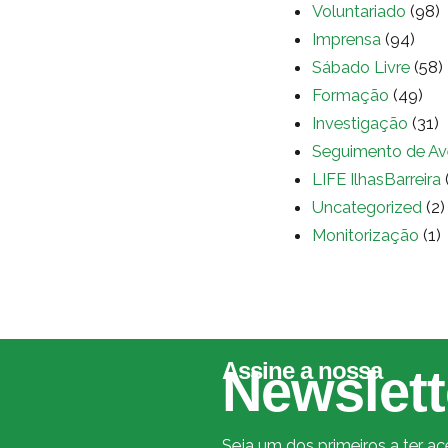
Voluntariado
(98)
Imprensa
(94)
Sábado Livre
(58)
Formação
(49)
Investigação
(31)
Seguimento de Av
LIFE IlhasBarreira
Uncategorized
(2)
Monitorização
(1)
Assine a nossa
Newslett
Seja um dos primeiros a ter a