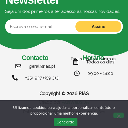
Seja um dos primeiros a ter acesso às nossas novidades.
Assine
Contacto
Horário
Para receção de animais
Todos os dias
geral@rias.pt
09:00 - 18:00
+351 927 659 313
Copyright © 2026 RIAS
Criado por
AdriWebsites
Utilizamos cookies para ajudar a personalizar conteúdo e
Politica de Privacidade
Termos e condições
proporcionar uma melhor experiência.
Concordo