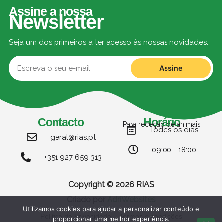
Assine a nossa
Newsletter
Seja um dos primeiros a ter acesso às nossas novidades.
Assine
Contacto
Horário
Para receção de animais
Todos os dias
geral@rias.pt
09:00 - 18:00
+351 927 659 313
Copyright © 2026 RIAS
Criado por
AdriWebsites
Utilizamos cookies para ajudar a personalizar conteúdo e
Politica de Privacidade
Termos e condições
proporcionar uma melhor experiência.