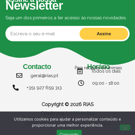
Newsletter
Seja um dos primeiros a ter acesso às nossas novidades.
Assine
Contacto
Horário
Para receção de animais
Todos os dias
geral@rias.pt
09:00 - 18:00
+351 927 659 313
Copyright © 2026 RIAS
Criado por
AdriWebsites
Utilizamos cookies para ajudar a personalizar conteúdo e
Politica de Privacidade
Termos e condições
proporcionar uma melhor experiência.
Concordo