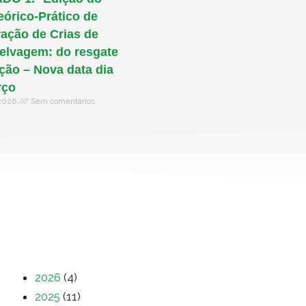
eórico-Prático de
ação de Crias de
elvagem: do resgate
ação – Nova data dia
rço
 2026
Sem comentários
2026
(4)
2025
(11)