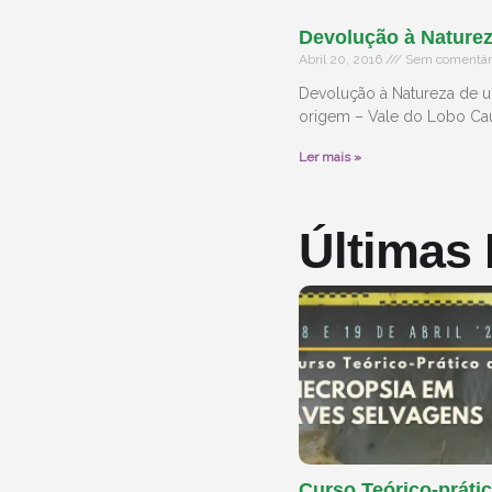
Devolução à Naturez
Abril 20, 2016
Sem comentár
Devolução à Natureza de um
origem – Vale do Lobo Ca
Ler mais »
Últimas
Curso Teórico-prátic