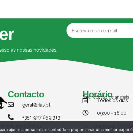
er
cesso às nossas novidades.
Contacto
Horário
Para receção de animais
Todos os dias
geral@rias.pt
09:00 - 18:00
+351 927 659 313
ight © 2026 RIAS
Criado por
AdriWe
Politica de Privacidade
Termos e condições
 para ajudar a personalizar conteúdo e proporcionar uma melhor experiê