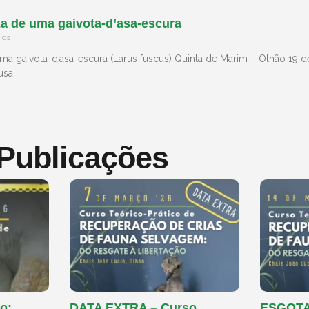
a de uma gaivota-d’asa-escura
ios
a gaivota-d’asa-escura (Larus fuscus) Quinta de Marim – Olhão 19 d
usa
 Publicações
o:
DATA EXTRA – Curso
ESGOTAD