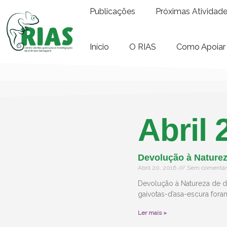
Publicações
Próximas Atividad
Início
O RIAS
Como Apoiar
Abril 
Devolução à Naturez
Abril 20, 2016
Sem comentár
Devolução à Natureza de du
gaivotas-d’asa-escura for
Ler mais »