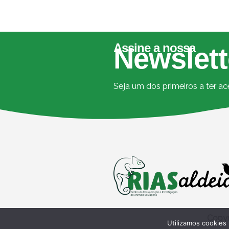
Assine a nossa
Newslett
Seja um dos primeiros a ter a
Copyr
Utilizamos cookies