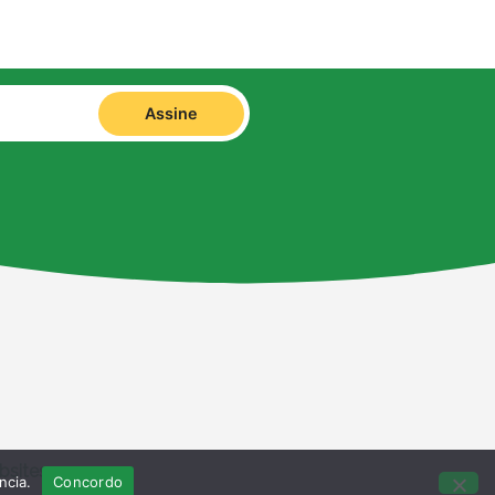
Assine
bsites
ncia.
Concordo