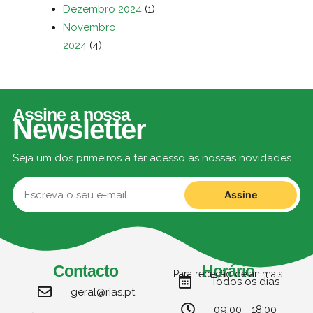
Dezembro 2024
(1)
Novembro
2024
(4)
Assine a nossa
Newsletter
Seja um dos primeiros a ter acesso às nossas novidades.
Assine
Contacto
Horário
Para receção de animais
Todos os dias
geral@rias.pt
09:00 - 18:00