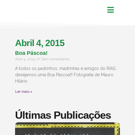
Abril 4, 2015
Boa Páscoa!
Abril 4, 2015
Sem comentários
A todos os padrinhos, madrinhas e amigos do RIAS,
desejamos uma Boa Páscoa!!! Fotografia de Mauro
Hilário
Ler mais »
Últimas Publicações