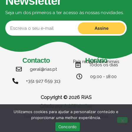
Newsletter
Seja um dos primeiros a ter acesso às nossas novidades.
Assine
Contacto
Horário
Para receção de animais
Todos os dias
geral@rias.pt
09:00 - 18:00
+351 927 659 313
Copyright © 2026 RIAS
Criado por
AdriWebsites
Utilizamos cookies para ajudar a personalizar conteúdo e
Politica de Privacidade
Termos e condições
proporcionar uma melhor experiência.
Concordo