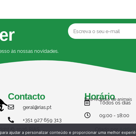
er
cesso às nossas novidades.
Contacto
Horário
Para receção de animais
Todos os dias
geral@rias.pt
09:00 - 18:00
+351 927 659 313
ight © 2026 RIAS
Criado por
AdriWe
Politica de Privacidade
Termos e condições
 para ajudar a personalizar conteúdo e proporcionar uma melhor experiê