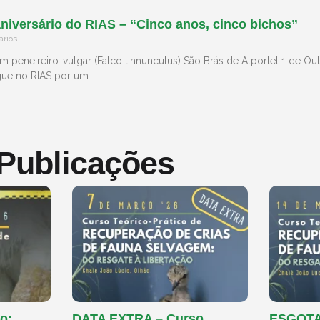
iversário do RIAS – “Cinco anos, cinco bichos”
rios
m peneireiro-vulgar (Falco tinnunculus) São Brás de Alportel 1 de O
egue no RIAS por um
 Publicações
o:
DATA EXTRA – Curso
ESGOTAD