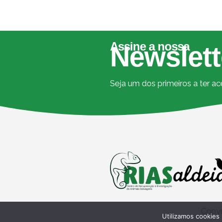
Assine a nossa
Newslett
Seja um dos primeiros a ter a
Copyr
Utilizamos cookies