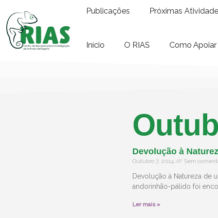
Publicações
Próximas Atividad
Início
O RIAS
Como Apoiar
Outub
Devolução à Naturez
Outubro 7, 2014
Sem comentá
Devolução à Natureza de u
andorinhão-pálido foi enco
Ler mais »