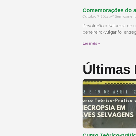
Comemorações do an
Outubro 7, 2014
Sem comentá
Devolução à Natureza de u
peneireiro-vulgar foi entr
Ler mais »
Últimas
Curso Teórico-prátic