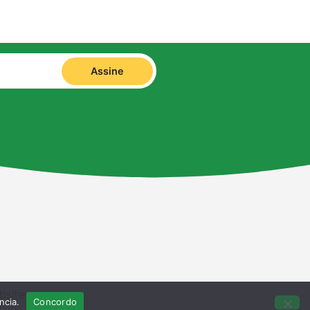
Assine
bsites
ncia.
Concordo