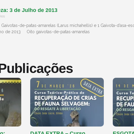
za: 3 de Julho de 2013
ios
Gaivotas-de-patas-amarelas (Larus michahellis) e 1 Gaivota-d’asa-esc
lho de 2013 Oito gaivotas-de-patas-amarelas
 Publicações
o:
DATA EXTRA – Curso
ESGOTAD