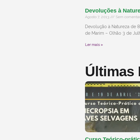
Devoluções à Nature
Agosto 7, 2013
Sem comentár
Devolução à Natureza de 8 
de Marim – Olhão 3 de Ju
Ler mais »
Últimas
Curso Teórico-prátic