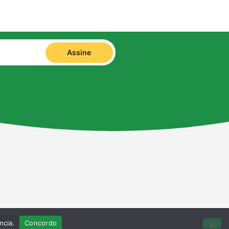
Assine
bsites
ncia.
Concordo