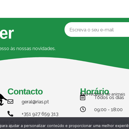
er
cesso às nossas novidades.
Contacto
Horário
Para receção de animais
Todos os dias
geral@rias.pt
09:00 - 18:00
+351 927 659 313
ight © 2026 RIAS
Criado por
AdriWe
Politica de Privacidade
Termos e condições
 para ajudar a personalizar conteúdo e proporcionar uma melhor experiê