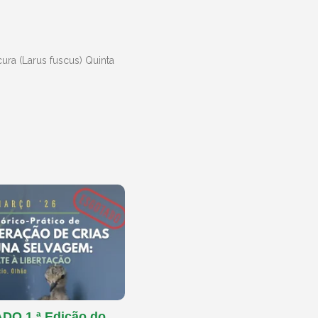
ura (Larus fuscus) Quinta
O 1.ª Edição do