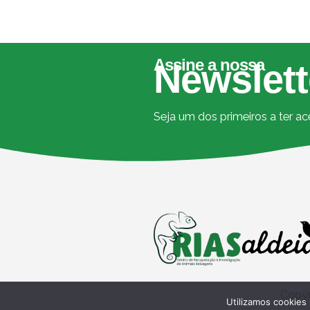
Assine a nossa
Newslett
Seja um dos primeiros a ter a
Copyr
Utilizamos cookies