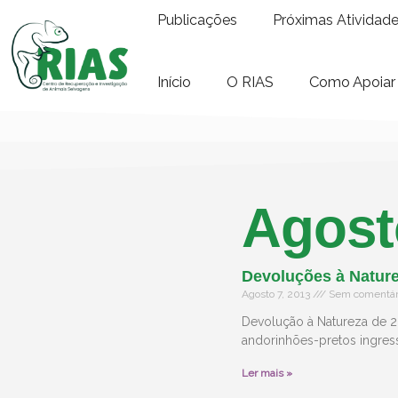
Publicações
Próximas Atividad
Início
O RIAS
Como Apoiar
Agost
Devoluções à Nature
Agosto 7, 2013
Sem comentár
Devolução à Natureza de 2
andorinhões-pretos ingres
Ler mais »