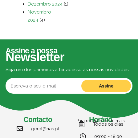
Dezembro 2024
(1)
Novembro
2024
(4)
Assine a nossa
Newsletter
Seja um dos primeiros a ter acesso às nossas novidades.
Assine
Contacto
Horário
Para receção de animais
Todos os dias
geral@rias.pt
09:00 - 18:00