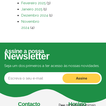
Fevereiro 2025
(3)
Janeiro 2025
(1)
Dezembro 2024
(1)
Novembro
2024
(4)
Assine a nossa
Newsletter
Seja um dos primeiros a ter acesso às nossas novidades.
Assine
Contacto
Horário
Para receção de animais