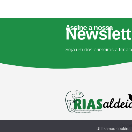
Assine a nossa
Newslett
Seja um dos primeiros a ter a
Copyr
Utilizamos cookies