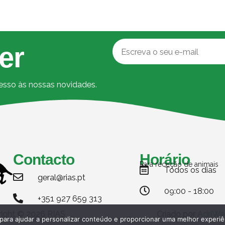
er
cesso às nossas novidades.
Contacto
Horário
Para receção de animais
Todos os dias
geral@rias.pt
09:00 - 18:00
+351 927 659 313
ight © 2026 RIAS
Criado por
AdriWe
Politica de Privacidade
Termos e condições
 para ajudar a personalizar conteúdo e proporcionar uma melhor experiê