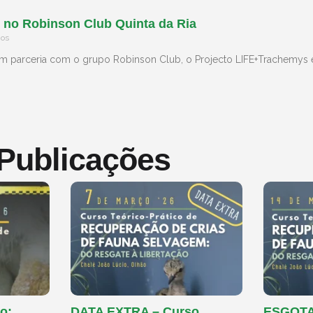
 no Robinson Club Quinta da Ria
ios
 em parceria com o grupo Robinson Club, o Projecto LIFE+Trachemys 
 Publicações
o:
DATA EXTRA – Curso
ESGOTAD