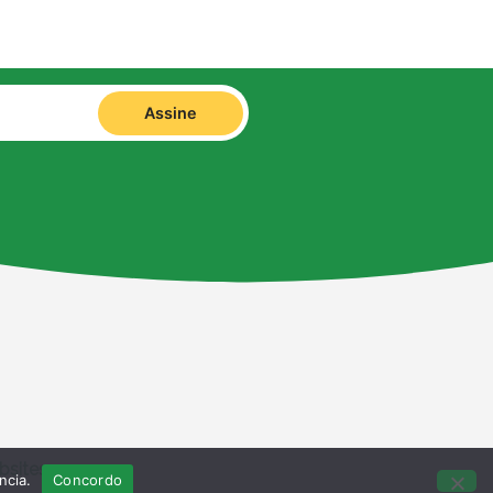
Assine
bsites
ncia.
Concordo