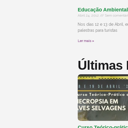
Educação Ambiental
Abril 24, 2012
Sem comentár
Nos dias 12 e 13 de Abril,
palestras para turistas
Ler mais »
Últimas
Curso Teórico-prátic