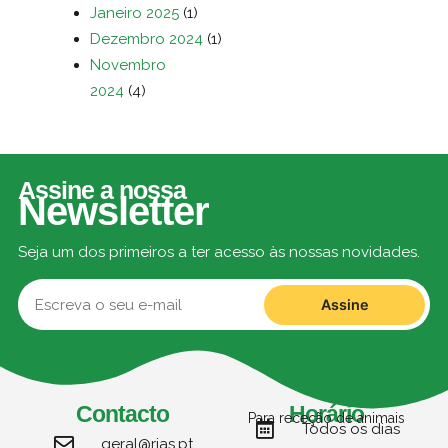
Janeiro 2025
(1)
Dezembro 2024
(1)
Novembro
2024
(4)
Assine a nossa
Newsletter
Seja um dos primeiros a ter acesso às nossas novidades.
Assine
Contacto
Horário
Para receção de animais
Todos os dias
geral@rias.pt