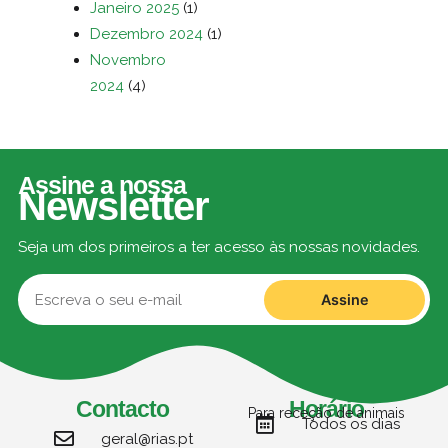
Janeiro 2025
(1)
Dezembro 2024
(1)
Novembro
2024
(4)
Assine a nossa
Newsletter
Seja um dos primeiros a ter acesso às nossas novidades.
Assine
Contacto
Horário
Para receção de animais
Todos os dias
geral@rias.pt