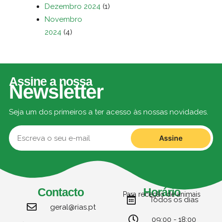
Dezembro 2024
(1)
Novembro
2024
(4)
Assine a nossa
Newsletter
Seja um dos primeiros a ter acesso às nossas novidades.
Assine
Contacto
Horário
Para receção de animais
Todos os dias
geral@rias.pt
09:00 - 18:00